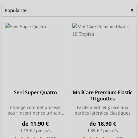
vêtements normaux et sont invisibles pour des tiers
grâce à leur coupe discrète et leurs matériaux silencieux.
Le change complet avec fermetures latérales adhésives,
convient à toutes les formes d’incontinence. Les
fermetures adhésives permettent un changement des
couches en tout confort, même en position allongée, c’est
pourquoi nous les recommandons pour les personnes
alitées. Comme tous les autres produits pour
incontinence, les couches pour adultes sont fabriquées
dans des matériaux qui respectent la peau et
emprisonnent les odeurs ainsi que les liquides de façon
sûre.
Seni Super Quatro
MoliCare Premium Elastic
10 gouttes
Change complet unisexe
Facile à enfiler grâce aux
pour incontinence urinaire
parties latérales élastiques
et fécale sévère
de
11,90 €
de
18,90 €
1,19 € / pièce/s
1,35 € / pièce/s