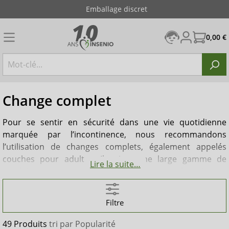
Emballage discret
0,00 €
Change complet
Pour se sentir en sécurité dans une vie quotidienne
marquée par l’incontinence, nous recommandons
l’utilisation de changes complets, également appelés
couches pour adultes. Il existe une large gamme de
Lire la suite…
produits pour toutes les formes et tous les niveaux
d’incontinence urinaire et fécale. Le change complet sous
forme de slip ou de culotte est particulièrement adapté
Filtre
aux personnes actives des deux sexes. Ces couches
s’enfilent et se retirent aussi facilement que des sous-
49 Produits
tri par
Popularité