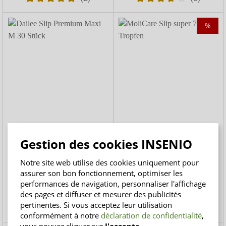
%
Dailee Slip Premium Maxi
MoliCare Slip super 7
Gestion des cookies INSENIO
30 pièces
gouttes
Changes complets premium
Change complet pour
Notre site web utilise des cookies uniquement pour
hommes et femmes
assurer son bon fonctionnement, optimiser les
de
26,90 €
de
24,30 €
30,90 €
performances de navigation, personnaliser l'affichage
0,90 € / pièce/s
0,81 € / pièce/s
des pages et diffuser et mesurer des publicités
pertinentes. Si vous acceptez leur utilisation
(5)
(17)
conformément à notre
déclaration de confidentialité
,