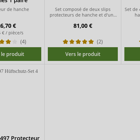
es 1 paire
eur de hanche
Set composé de deux slips
Set de 
protecteurs de hanche et d'une
ha
paire de coussinets
6,70 €
81,00 €
 € / pièce/s
(4)
(2)
 le produit
Vers le produit
497 Protecteur