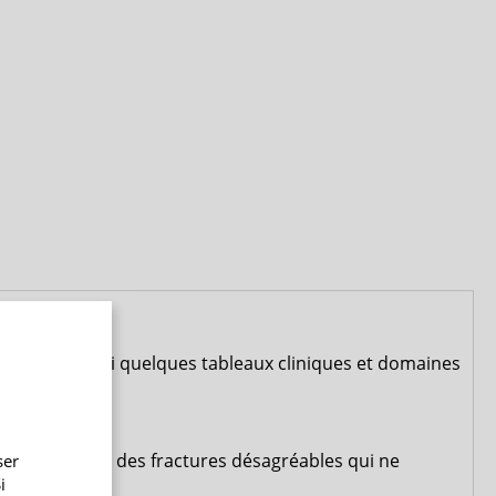
s variée. Voici quelques tableaux cliniques et domaines
ractures
er rapidement des fractures désagréables qui ne
ser
i