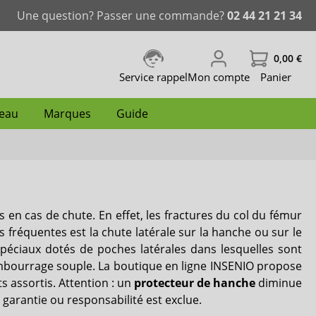
Une question? Passer une commande?
02 44 21 21 34
0,00 €
Service rappel
Mon compte
Panier
peau
Marques
Guide
ablissement
nence
Change complet grande taille
Slip incontinence femme
Couche de natation
Protecteur de hanche
Traitement des plaies
Lingettes de soin
iD Ontex
s en cas de chute. En effet, les fractures du col du fémur
caloriques
Incontinence fécale
Mousse nettoyante
Lille
s fréquentes est la chute latérale sur la hanche ou sur le
péciaux dotés de poches latérales dans lesquelles sont
Dailee
mbourrage souple. La boutique en ligne INSENIO propose
 assortis. Attention : un
protecteur de hanche
diminue
Comfort & Care
garantie ou responsabilité est exclue.