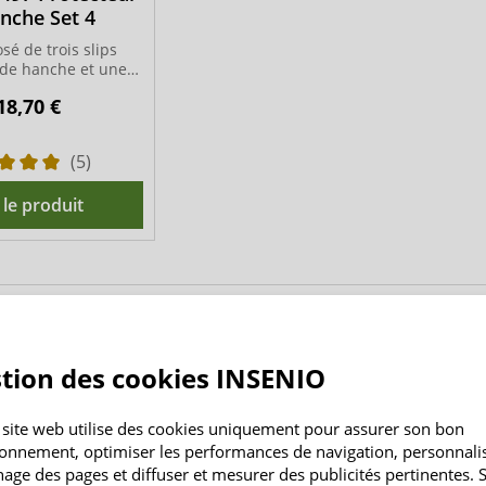
nche Set 4
sé de trois slips
 de hanche et une
de coussinets
18,70 €
(5)
 le produit
'adresse un protecteur de hanche ?
 que les protecteurs de hanche sont utilisés de manière trè
tion des cookies INSENIO
n où les protecteurs de hanche sont utilisés :
oporose ou perte osseuse, qui est une cause fréquente de f
 site web utilise des cookies uniquement pour assurer son bon
iblissement de la structure osseuse peut également entraîn
ionnement, optimiser les performances de navigation, personnali
chage des pages et diffuser et mesurer des publicités pertinentes. S
sent que difficilement