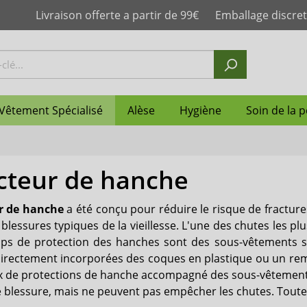
Livraison offerte a partir de 99€
Emballage discret
Vêtement Spécialisé
Alèse
Hygiène
Soin de la 
cteur de hanche
mplet
n anatomique femme
lotte homme
sorbante enfant
slip plastique
le
 couche
de la peau
Change ceinture
Couches droites pour rét
Slip incontinence homme
Couche-culotte
Maillot de bain d'inconti
Protège matelas
Neutralisateur d'odeurs
Protection de la peau
Abena
post-partum
r de hanche
a été conçu pour réduire le risque de fracture
otte adulte
re
ilette jetables
e
Culotte absorbante
Boissons nutritives hyper
Shampoing
Janibell
blessures typiques de la vieillesse. L'une des chutes les plu
& hyperprotéinées
lips de protection des hanches sont des sous-vêtements s
n anatomique
Slip de maintien
suprima
directement incorporées des coques en plastique ou un re
ix de protections de hanche accompagné des sous-vêtements
Ultrana
e blessure, mais ne peuvent pas empêcher les chutes. Toute 