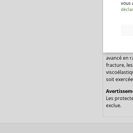
vous 
L'insé
déclar
protec
Les ph
Certai
Pourquo
Les chutes 
avancé en ra
fracture, l
viscoélasti
soit exercée
Avertissem
Les protect
exclue.