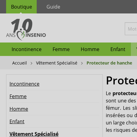
Boutique
Guide
Incontinence
Femme
Homme
Enfant
Accueil
Vêtement Spécialisé
Protecteur de hanche
Prote
Change anatomique
Couche-culotte femme
Coquille homme
Couches
Grenouillère adulte
Alèse lavable
Désinfectant
Produits de soin cutané
TENA
Change co
Protectio
Couche-cu
Culotte ab
Culotte et 
Alèse jetab
Poubelle à
Nettoyage 
Hartmann
Incontinence
Le
protecteu
Femme
Couche droite
Slip incontinence homme
Gants jetables
Hygiène intime
ActivePro
Couche-cul
Anti-escar
Gants de to
forma-car
sont une des 
fémur. Les s
Homme
Poubelle à couche
Seni
Protectio
Attends
insérées ou 
Enfant
un large cho
Kiwisto
Biberna
les risques d
Vêtement Spécialisé