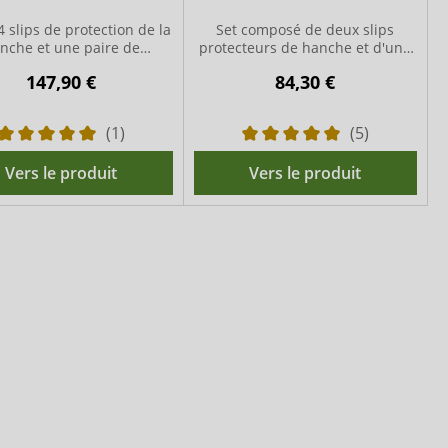
4 slips de protection de la
Set composé de deux slips
nche et une paire de
protecteurs de hanche et d'une
coussinets
paire de coussinets
147,90 €
84,30 €
(1)
(5)
Vers le produit
Vers le produit