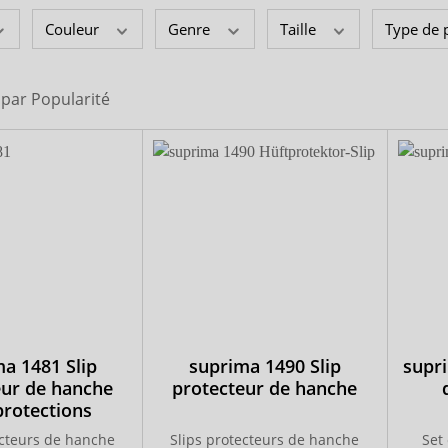
seguna
Couleur
Genre
Taille
Type de 
i par
Popularité
a 1481 Slip
suprima 1490 Slip
supr
eur de hanche
protecteur de hanche
protections
ecteurs de hanche
Slips protecteurs de hanche
Set