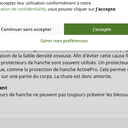
acceptez leur utilisation conformément à notre
curité lors de la marche au grand âge ou après une opérati
ation de confidentialité
, vous pouvez cliquer sur
J'accepte
.
teur peut rassurer la personne et aider à maintenir la mobil
ases post-opératoires sont souvent soutenues par des prote
nes maladies neurologiques entraînent également des chutes
Continuer sans accepter
J'accepte
i un protecteur de hanche protège-t-il 
Gérer mes préférences
des personnes âgées entraînent souvent des fractures, qui g
ison de la faible densité osseuse. Afin d'éviter cette cause 
es protecteurs de hanche sont souvent utilisés. Un protecte
que, comme la protection de hanche ActivePro. Cela permet 
 sur une partie du corps. La chute est donc amortie.
ent
eurs de hanche ne peuvent pas toujours prévenir les blessu