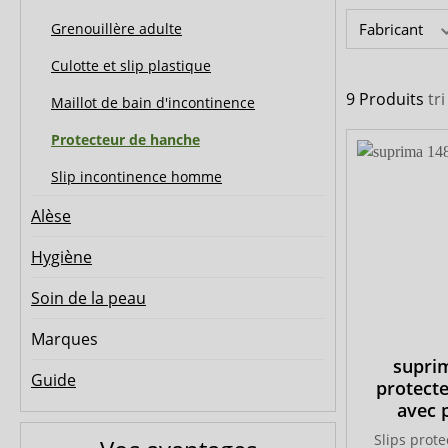
MedLogics
Medi-Inn
Grenouillère adulte
Fabricant
Culotte et slip plastique
9 Produits
tr
Maillot de bain d'incontinence
Protecteur de hanche
Slip incontinence homme
Alèse
Hygiène
Soin de la peau
Marques
suprim
Guide
protect
avec 
Slips prot