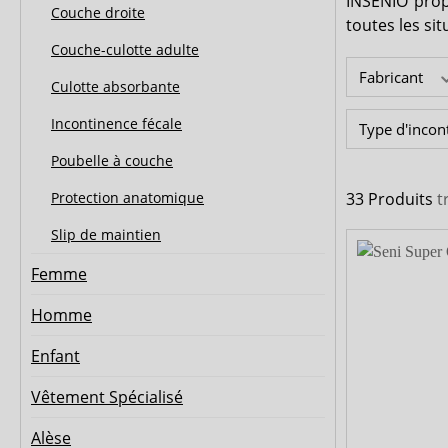
INSENIO prop
MedLogics
Medi-Inn
Couche droite
toutes les sit
Couche-culotte adulte
Fabricant
Culotte absorbante
Incontinence fécale
Type d'inco
Poubelle à couche
Protection anatomique
33 Produits
t
Slip de maintien
Femme
Homme
Enfant
Vêtement Spécialisé
Alèse