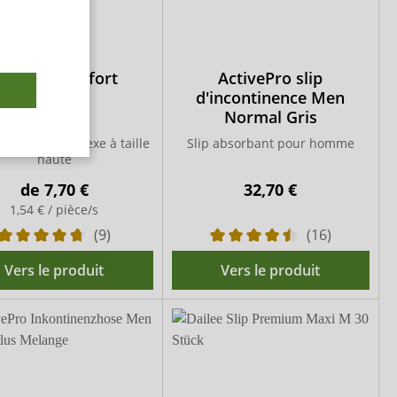
eni Fix Comfort
ActivePro slip
d'incontinence Men
Normal Gris
 maintien unisexe à taille
Slip absorbant pour homme
haute
de
7,70 €
32,70 €
1,54 € / pièce/s
(9)
(16)
Vers le produit
Vers le produit