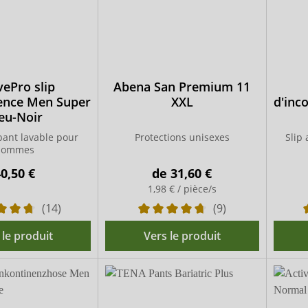
vePro slip
Abena San Premium 11
nence Men Super
XXL
d'inc
eu-Noir
bant lavable pour
Protections unisexes
Slip
hommes
0,50 €
de
31,60 €
1,98 € / pièce/s
(14)
(9)
 le produit
Vers le produit