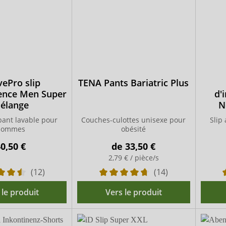
vePro slip
TENA Pants Bariatric Plus
nence Men Super
d'
élange
N
bant lavable pour
Couches-culottes unisexe pour
Slip
hommes
obésité
0,50 €
de
33,50 €
2,79 € / pièce/s
(12)
(14)
 le produit
Vers le produit