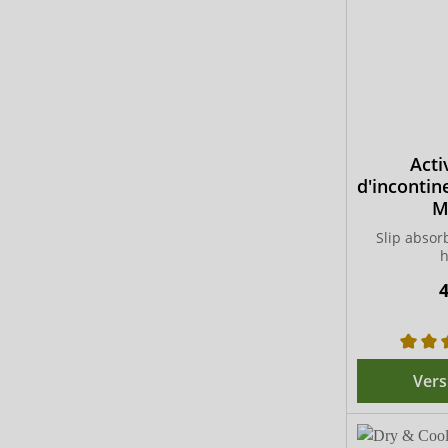
Acti
d'inconti
M
Slip absor
4
Vers