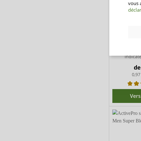
vous 
déclar
Dailee S
Slip d'incon
indicat
d
0,97
Vers