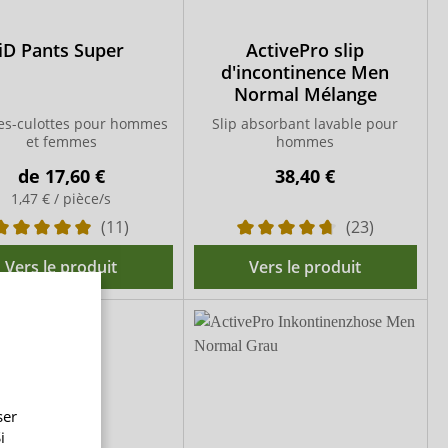
iD Pants Super
ActivePro slip
d'incontinence Men
Normal Mélange
es-culottes pour hommes
Slip absorbant lavable pour
et femmes
hommes
de
17,60 €
38,40 €
1,47 € / pièce/s
(11)
(23)
Vers le produit
Vers le produit
ser
i