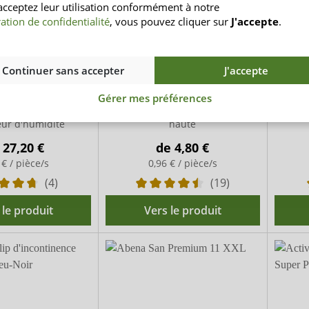
acceptez leur utilisation conformément à notre
ation de confidentialité
, vous pouvez cliquer sur
J'accepte
.
lip Maxi Plus
Seni Fix Plus
S
Continuer sans accepter
J'accepte
Gérer mes préférences
tinence souple avec
Slip de maintien unisexe à taille
Slip de
eur d'humidité
haute
e
27,20 €
de
4,80 €
 € / pièce/s
0,96 € / pièce/s
(4)
(19)
 le produit
Vers le produit