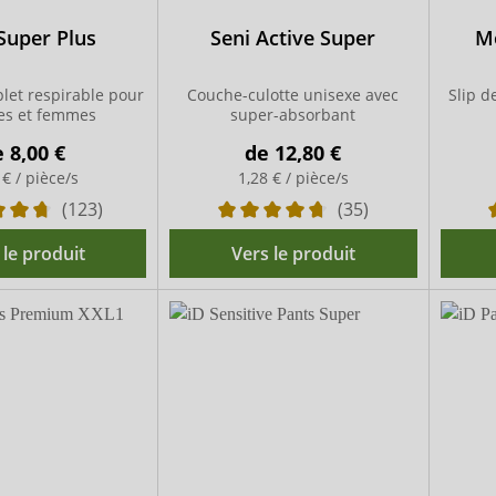
Super Plus
Seni Active Super
M
et respirable pour
Couche-culotte unisexe avec
Slip 
s et femmes
super-absorbant
e
8,00 €
de
12,80 €
 € / pièce/s
1,28 € / pièce/s
(123)
(35)
 le produit
Vers le produit