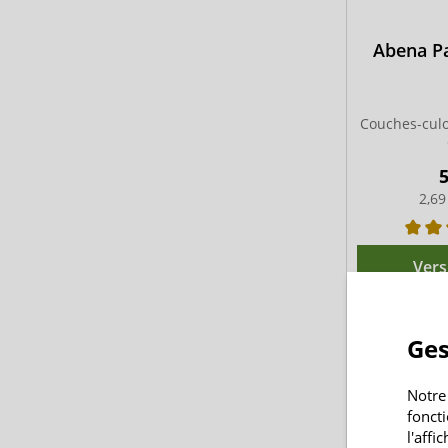
Abena P
Couches-culo
5
2,69
Vers
Ges
Notre
fonct
l'affi