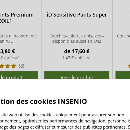
ants Premium
iD Sensitive Pants Super
XXL1
ttes d'incontinence
Couches-culottes unisexes –
Couch
en XXL
disponibles aussi en XXL!
3,80 €
de
17,60 €
 € / pièce/s
1,47 € / pièce/s
(8)
 le produit
Vers le produit
tion des cookies INSENIO
 site web utilise des cookies uniquement pour assurer son bon
ionnement, optimiser les performances de navigation, personnali
chage des pages et diffuser et mesurer des publicités pertinentes. S