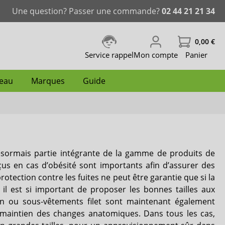
Une question? Passer une commande?
02 44 21 21 34
0,00 €
Service rappel
Mon compte
Panier
peau
Marques
Guide
ablissement
nence
Change complet grande taille
Slip incontinence femme
Couche de natation
Protecteur de hanche
Traitement des plaies
Lingettes de soin
iD Ontex
ésormais partie intégrante de la gamme de produits de
caloriques
Incontinence fécale
Mousse nettoyante
Lille
çus en cas d’obésité sont importants afin d’assurer des
tection contre les fuites ne peut être garantie que si la
Dailee
il est si important de proposer les bonnes tailles aux
ien ou sous-vêtements filet sont maintenant également
Comfort & Care
n maintien des changes anatomiques. Dans tous les cas,