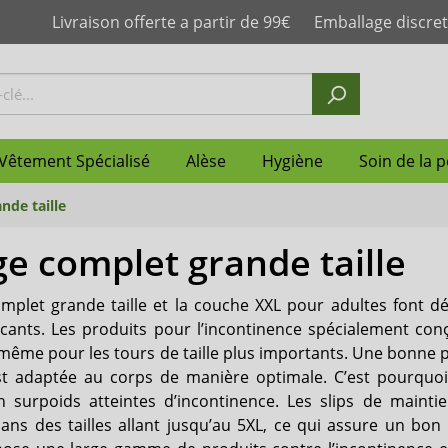
Livraison offerte a partir de 99€
Emballage discret
Vêtement Spécialisé
Alèse
Hygiène
Soin de la 
nde taille
e complet grande taille
mplet
n anatomique femme
lotte homme
sorbante enfant
slip plastique
le
 couche
de la peau
Change ceinture
Couches droites pour rét
Slip incontinence homme
Couche-culotte
Maillot de bain d'inconti
Protège matelas
Neutralisateur d'odeurs
Protection de la peau
Abena
post-partum
mplet grande taille et la couche XXL pour adultes font d
otte adulte
re
ilette jetables
e
Culotte absorbante
Boissons nutritives hyper
Shampoing
Janibell
icants. Les produits pour l’incontinence spécialement con
& hyperprotéinées
même pour les tours de taille plus importants. Une bonne pro
n anatomique
Slip de maintien
suprima
st adaptée au corps de manière optimale. C’est pourquoi 
 surpoids atteintes d’incontinence. Les slips de maint
Ultrana
dans des tailles allant jusqu’au 5XL, ce qui assure un bo