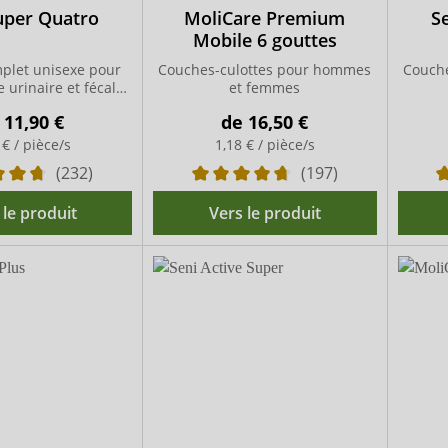
uper Quatro
MoliCare Premium
Se
Mobile 6 gouttes
plet unisexe pour
Couches-culottes pour hommes
Couch
 urinaire et fécale
et femmes
sévère
e
11,90 €
de
16,50 €
 € / pièce/s
1,18 € / pièce/s
(232)
(197)
 le produit
Vers le produit