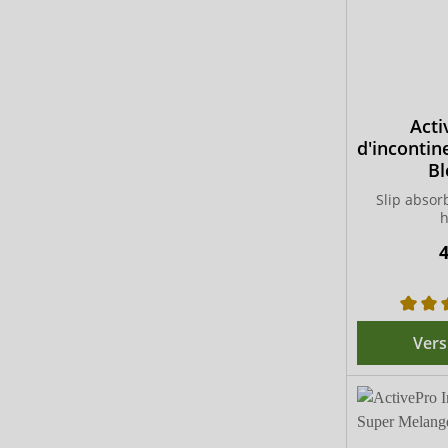
Acti
d'inconti
Bl
Slip absor
4
Vers