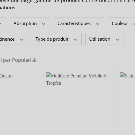
ose une large gamme de produits contre l’incontinence e
seguna
uations.
Absorption
Caractéristiques
Couleur
ntinence
Type de produit
Utilisation
ri par
Popularité