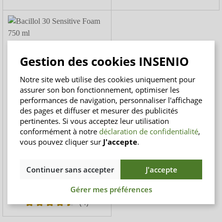
Gestion des cookies INSENIO
Notre site web utilise des cookies uniquement pour
assurer son bon fonctionnement, optimiser les
performances de navigation, personnaliser l'affichage
des pages et diffuser et mesurer des publicités
pertinentes. Si vous acceptez leur utilisation
Bacillol 30 Sensitive Foam
conformément à notre
déclaration de confidentialité
,
750 ml
vous pouvez cliquer sur
J'accepte
.
Flächendesinfektion als
Schaum - 750 ml
Continuer sans accepter
J'accepte
15,10 €
20,13 € / litre
Gérer mes préférences
(4)