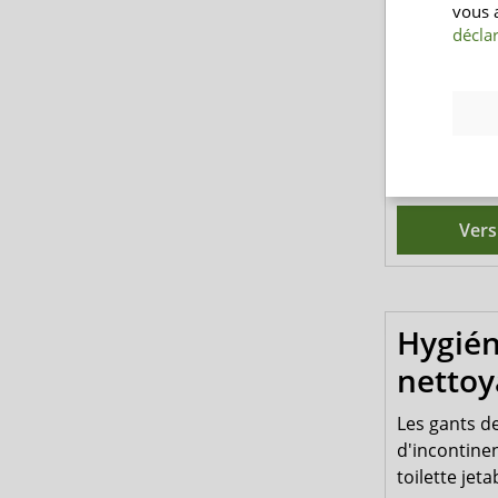
vous 
toi
déclar
gants de toi
0,15
Vers
Hygiéni
nettoy
Les gants de
d'incontine
toilette jet