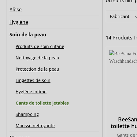
ou sans film 
MedLogics
Medi-Inn
Alèse
Fabricant
Hygiène
Soin de la peau
14 Produits
t
Produits de soin cutané
Nettoyage de la peau
Protection de la peau
Lingettes de soin
Hygiène intime
Gants de toilette jetables
Shampoing
BeeSan
toilette h
Mousse nettoyante
Gants de 