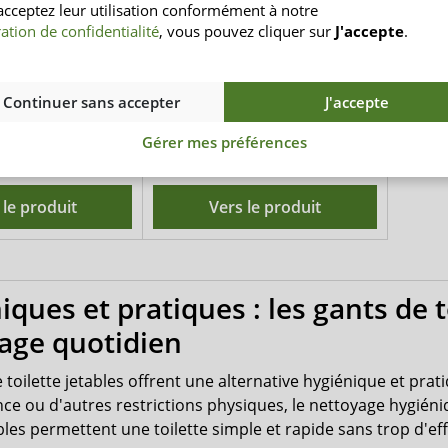
acceptez leur utilisation conformément à notre
lette film
toilette imprégnés
ation de confidentialité
, vous pouvez cliquer sur
J'accepte
.
plastifiés
lette jetables - 50
recouvert d'un film à l'intérieur -
pièces
50 pièces
Continuer sans accepter
J'accepte
7,30 €
de
9,00 €
 € / pièce/s
0,18 € / pièce/s
Gérer mes préférences
(4)
(1)
 le produit
Vers le produit
ques et pratiques : les gants de t
age quotidien
 toilette jetables offrent une alternative hygiénique et prati
nce ou d'autres restrictions physiques, le nettoyage hygién
ables permettent une toilette simple et rapide sans trop d'eff