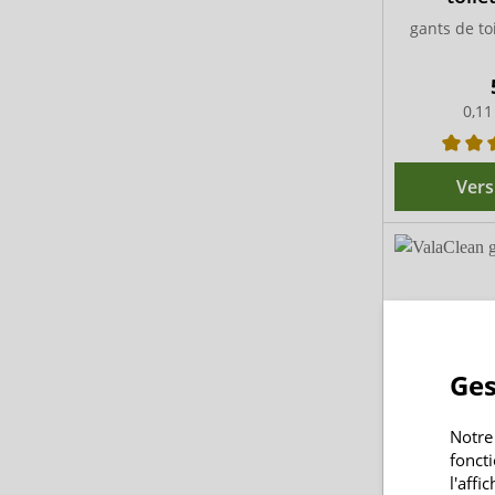
gants de toi
0,11
Vers
Ges
Notre
fonct
ValaCl
l'affi