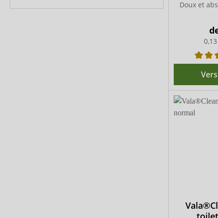
Doux et abs
d
0,13
Vers
Vala®Cl
toile