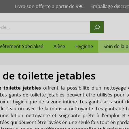
Livraison offerte a partir de 99€
Emballage discret
Vêtement Spécialisé
Alèse
Hygiène
Soin de la 
de toilette jetables
mplet
n anatomique femme
lotte homme
sorbante enfant
slip plastique
le
 couche
de la peau
Change ceinture
Couches droites pour rét
Slip incontinence homme
Couche-culotte
Maillot de bain d'inconti
Protège matelas
Neutralisateur d'odeurs
Protection de la peau
Abena
post-partum
 toilette jetables
offrent la possibilité d'un nettoyage 
otte adulte
re
ilette jetables
e
Culotte absorbante
Boissons nutritives hyper
Shampoing
Janibell
Les gants de toilette jetables peuvent être utilisés pour 
& hyperprotéinées
x et hygiénique de la zone intime. Les gants secs sont do
n anatomique
Slip de maintien
suprima
c de l’eau ou avec de la mousse nettoyante. Les gants de 
une lotion nettoyante et soignante prête à l'emploi et s
Ultrana
ées qui peuvent être lavées en une seule fois tout en gardant 