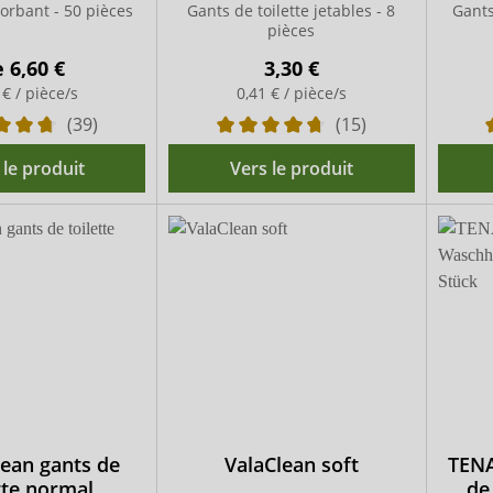
orbant - 50 pièces
Gants de toilette jetables - 8
Gants
pièces
e
6,60 €
3,30 €
 € / pièce/s
0,41 € / pièce/s
(39)
(15)
 le produit
Vers le produit
ean gants de
ValaClean soft
TENA
tte normal
de