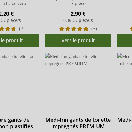
s à l'aloe vera
- 8 pièces
2,20 €
2,90 €
 € / pièce/s
0,36 € / pièce/s
(7)
(3)
 le produit
Vers le produit
are gants de
Medi-Inn gants de toilette
Medi-
 non plastifiés
imprégnés PREMIUM