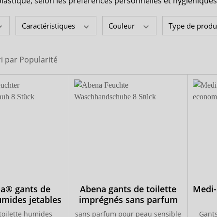
plastique, selon les préférences personnelles et hygiénique
seguna
Caractéristiques
Couleur
Type de produ
ri par
Popularité
a® gants de
Abena gants de toilette
Medi-
umides jetables
imprégnés sans parfum
toilette humides
sans parfum pour peau sensible
Gants