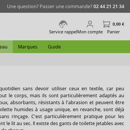
Une question? Passer une commande?
02 44 21 21 34
0,00 €
Service rappel
Mon compte
Panier
peau
Marques
Guide
ablissement
nence
Change complet grande taille
Slip incontinence femme
Couche de natation
Protecteur de hanche
Traitement des plaies
Lingettes de soin
iD Ontex
quotidien sans devoir utiliser ceux en textile, car peu
caloriques
Incontinence fécale
Mousse nettoyante
Lille
tout le corps, mais ils sont particulièrement adaptés au
ux, absorbants, résistants à l'abrasion et peuvent être
Dailee
toilette humides à usage unique, en revanche, sont déjà
ans rinçage. C'est particulièrement pratique pour les
Comfort & Care
le lit au sec. Il existe des gants de toilette jetables avec