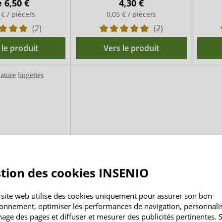
e
6,50 €
4,30 €
 € / pièce/s
0,05 € / pièce/s
(2)
(2)
 le produit
Vers le produit
tion des cookies INSENIO
ture lingettes
prégnées
 site web utilise des cookies uniquement pour assurer son bon
ionnement, optimiser les performances de navigation, personnali
umides pour bébé -
0 pièces
chage des pages et diffuser et mesurer des publicités pertinentes. S