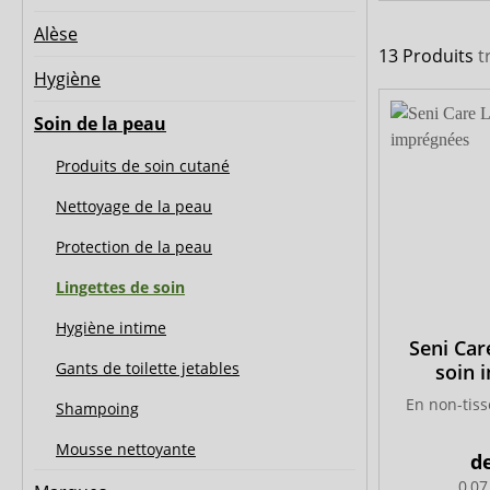
MedLogics
Medi-Inn
Alèse
13 Produits
t
Hygiène
Soin de la peau
Produits de soin cutané
Nettoyage de la peau
Protection de la peau
Lingettes de soin
Hygiène intime
Seni Car
Gants de toilette jetables
soin 
En non-tiss
Shampoing
Mousse nettoyante
d
0,07