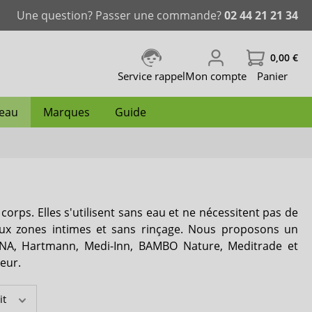
Une question? Passer une commande?
02 44 21 21 34
0,00 €
Service rappel
Mon compte
Panier
peau
Marques
Guide
ablissement
nence
Change complet grande taille
Slip incontinence femme
Couche de natation
Protecteur de hanche
Traitement des plaies
Lingettes de soin
iD Ontex
 corps. Elles s'utilisent sans eau et ne nécessitent pas de
caloriques
Incontinence fécale
Mousse nettoyante
Lille
aux zones intimes et sans rinçage. Nous proposons un
ENA, Hartmann, Medi-Inn, BAMBO Nature, Meditrade et
Dailee
eur.
Comfort & Care
it