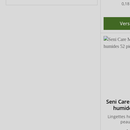
0,18
Vers
Seni Care
humide
Lingettes 
peau