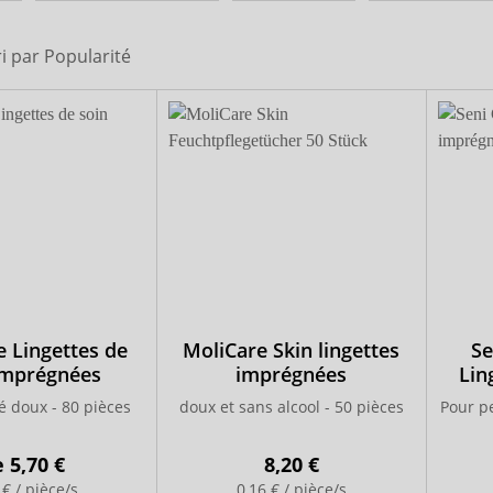
seguna
ri par
Popularité
e Lingettes de
MoliCare Skin lingettes
Se
imprégnées
imprégnées
Lin
é doux - 80 pièces
doux et sans alcool - 50 pièces
Pour pe
e
5,70 €
8,20 €
 € / pièce/s
0,16 € / pièce/s