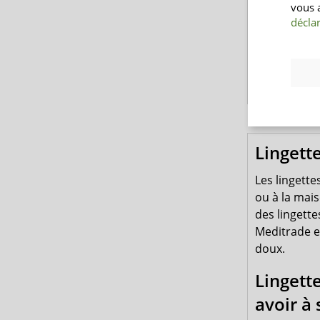
vous 
déclar
0,05
Vers
Lingett
Les lingett
ou à la mais
des lingett
Meditrade e
doux.
Lingett
avoir à