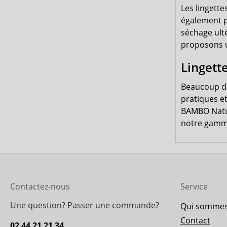
Les lingett
également p
séchage ulté
proposons u
Lingett
Beaucoup de
pratiques e
BAMBO Natur
notre gamme
Contactez-nous
Service
Une question? Passer une commande?
Qui sommes
Contact
02 44 21 21 34