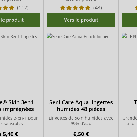
(112)
(43)
 le produit
Vers le produit
e® Skin 3en1
Seni Care Aqua lingettes
es imprégnées
humides 48 pièces
umides 3-en-1 pour
Lingettes de soin humides avec
Grande
x sensibles
99% d’eau
la to
e
5,40 €
6,50 €