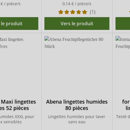
 € / pièce/s
0,14 € / pièce/s
(1)
 le produit
Vers le produit
 Maxi lingettes
Abena lingettes humides
for
s 52 pièces
80 pièces
l
humides XXXL pour
Lingettes humides pour laver
Testé 
x sensibles
sans eau