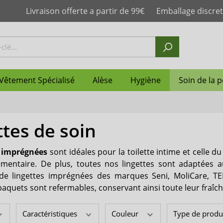
Livraison offerte a partir de 99€
Emballage discret
Vêtement Spécialisé
Alèse
Hygiène
Soin de la 
ttes de soin
mplet
n anatomique femme
lotte homme
sorbante enfant
slip plastique
le
 couche
de la peau
Change ceinture
Couches droites pour rét
Slip incontinence homme
Couche-culotte
Maillot de bain d'inconti
Protège matelas
Neutralisateur d'odeurs
Protection de la peau
Abena
post-partum
s imprégnées
sont idéales pour la toilette intime et celle du
otte adulte
re
ilette jetables
e
Culotte absorbante
Boissons nutritives hyper
Shampoing
Janibell
mentaire. De plus, toutes nos lingettes sont adaptées 
& hyperprotéinées
de lingettes imprégnées des marques Seni, MoliCare, T
n anatomique
Slip de maintien
suprima
paquets sont refermables, conservant ainsi toute leur fraîch
Ultrana
Caractéristiques
Couleur
Type de produ