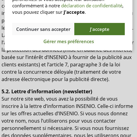
communication selon les tarifs de base. Une notification
conformément à notre
déclaration de confidentialité
,
vous pouvez cliquer sur
J'accepte
.
informelle par mail ou aux coordonnées mentionnées au
point 1. sont suffisantes. Vous pouvez également utiliser
le lien de désabonnement contenu dans chaque courriel.
Continuer sans accepter
J'accepte
La base juridique du traitement de données décrit est
Gérer mes préférences
l’article 6, paragraphe 1, lettre f du règlement de base sur
la protection des données (mise en balance des intérêts,
basée sur l’intérêt d’INSENIO à fournir de la publicité aux
clients existants) et l’article 7, paragraphe 3 de la loi
contre la concurrence déloyale (traitement de votre
adresse électronique pour la publicité directe).
5.2. Lettre d'information (newsletter)
Sur notre site web, vous avez la possibilité de vous
inscrire à la lettre d’information INSENIO. Celle-ci informe
sur les offres actuelles d’INSENIO. Si vous nous donnez
votre nom, nous l’utiliserons pour vous contacter
personnellement si nécessaire. Si vous nous fournissez
des données supplémentaires, nous les utiliserons pour