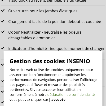
Tissu doux au revers, semblable à du textile
Ouvertures pour les jambes élastiques
Changement facile de la position debout et couchée
Odour Neutralizer - neutralise les odeurs
désagréables d'ammoniac
Indicateur d'humidité - indique le moment de changer
la protection
Gestion des cookies INSENIO
Ajustement optimal et antidérapant grâce à des
Notre site web utilise des cookies uniquement pour
sangles de fixation réglables
assurer son bon fonctionnement, optimiser les
performances de navigation, personnaliser l'affichage
Absorption ultra-rapide - noyau très absorbant
des pages et diffuser et mesurer des publicités
pertinentes. Si vous acceptez leur utilisation
Sensation de sécheresse pendant une longue durée
conformément à notre
déclaration de confidentialité
,
vous pouvez cliquer sur
J'accepte
.
Disponible en 2XL et 3XL