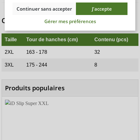
Continuer sans accepter
J'accepte
Comparer les tailles TENA Slip Bariatric
Gérer mes préférences
Taille
Tour de hanches (cm)
Contenu (pcs)
2XL
163 - 178
32
3XL
175 - 244
8
Produits populaires