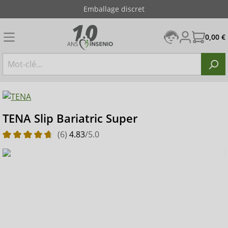
Emballage discret
0,00 €
TENA Slip Bariatric Super
(6)
4.83
/5.0