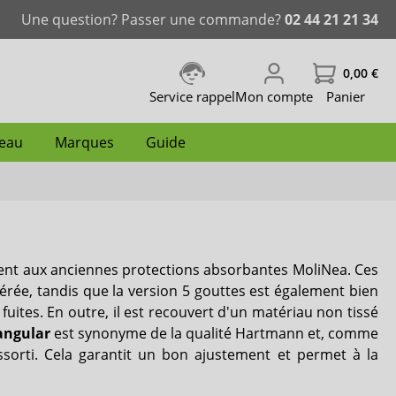
Une question? Passer une commande?
02 44 21 21 34
0,00 €
Service rappel
Mon compte
Panier
peau
Marques
Guide
ablissement
nence
Change complet grande taille
Slip incontinence femme
Couche de natation
Protecteur de hanche
Traitement des plaies
Lingettes de soin
iD Ontex
dent aux anciennes protections absorbantes MoliNea. Ces
caloriques
Incontinence fécale
Mousse nettoyante
Lille
érée, tandis que la version 5 gouttes est également bien
 fuites. En outre, il est recouvert d'un matériau non tissé
Dailee
angular
est synonyme de la qualité Hartmann et, comme
sorti. Cela garantit un bon ajustement et permet à la
Comfort & Care