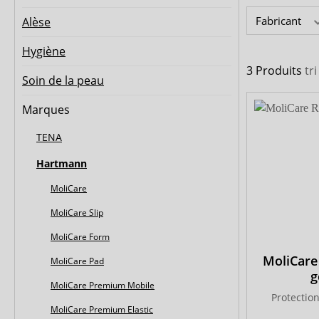
MedLogics
Medi-Inn
Fabricant
Alèse
Hygiène
3 Produits
tr
Soin de la peau
Marques
TENA
Hartmann
MoliCare
MoliCare Slip
MoliCare Form
MoliCare
MoliCare Pad
g
MoliCare Premium Mobile
Protection
MoliCare Premium Elastic