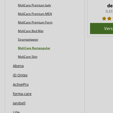
d
MoliCare Premium lady
0,33
MoliCare Premium MEN
MoliCare Premium Form
Vers
MoliCare Bed Mat
Strampelpeter
MoliCare Rectangular
MoliCare Skin
Abena
iD Ontex
ActivePro
forma-care
Janibell
Lille