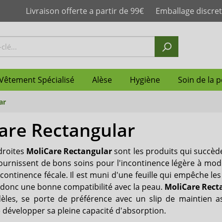
Livraison offerte a partir de 99€
Emballage discret
Vêtement Spécialisé
Alèse
Hygiène
Soin de la 
ar
are Rectangular
mplet
n anatomique femme
lotte homme
sorbante enfant
slip plastique
le
 couche
de la peau
Change ceinture
Couches droites pour rét
Slip incontinence homme
Couche-culotte
Maillot de bain d'inconti
Protège matelas
Neutralisateur d'odeurs
Protection de la peau
Abena
post-partum
droites
MoliCare Rectangular
sont les produits qui succè
otte adulte
re
ilette jetables
e
Culotte absorbante
Boissons nutritives hyper
Shampoing
Janibell
ournissent de bons soins pour l'incontinence légère à mod
& hyperprotéinées
ncontinence fécale. Il est muni d'une feuille qui empêche les
n anatomique
Slip de maintien
suprima
 donc une bonne compatibilité avec la peau.
MoliCare Rect
èles, se porte de préférence avec un slip de maintien as
Ultrana
 développer sa pleine capacité d'absorption.