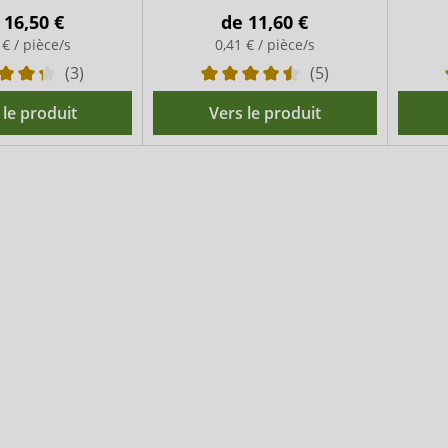
moyenne
e
16,50 €
de
11,60 €
 € / pièce/s
0,41 € / pièce/s
(3)
(5)
 le produit
Vers le produit