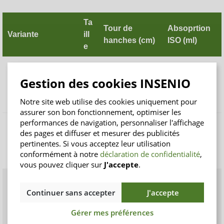
Ta
Tour de
Absoprtion
Variante
ill
hanches (cm)
ISO (ml)
e
S/
Active Fit Pants
M
75 - 105
850
Gestion des cookies INSENIO
Normal Gris
L/
95 - 130
850
Notre site web utilise des cookies uniquement pour
XL
assurer son bon fonctionnement, optimiser les
performances de navigation, personnaliser l'affichage
S/
des pages et diffuser et mesurer des publicités
Active Fit Pants
M
75 - 105
1.010
pertinentes. Si vous acceptez leur utilisation
Plus Bleu
L/
95 - 130
1.010
conformément à notre
déclaration de confidentialité
,
XL
vous pouvez cliquer sur
J'accepte
.
S/
Premium Fit Pants
M
75 - 105
1.430
Continuer sans accepter
J'accepte
Maxi
L/
95 - 130
1.430
Gérer mes préférences
XL