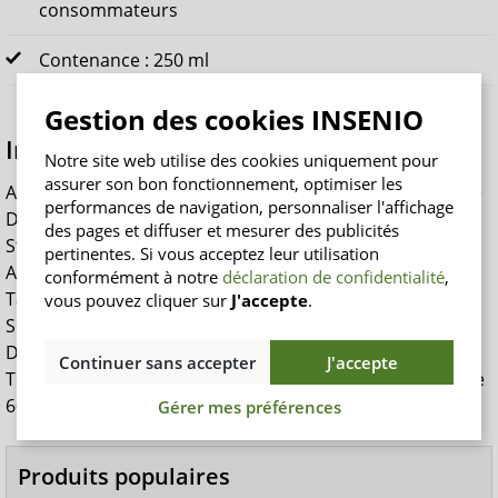
consommateurs
Contenance : 250 ml
Gestion des cookies INSENIO
Ingrédients de la TENA Body Lotion
Notre site web utilise des cookies uniquement pour
assurer son bon fonctionnement, optimiser les
Aqua, Dicaprylyl Carbonate, Polyglyceryl-3 Methylglucose
performances de navigation, personnaliser l'affichage
Distearate, Ethylhexyl Stearate, Glycerin, Glyceryl
des pages et diffuser et mesurer des publicités
Stearates, Canola Oil, Cetearyl Alcohol, Tocopheryl
pertinentes. Si vous acceptez leur utilisation
Acetate, Hydroxyethyl Acrylate/Sodium Acryloyldimethyl
conformément à notre
déclaration de confidentialité
,
Taurate Copolymer, Panthenol, Parfum, Xanthan Gum,
vous pouvez cliquer sur
J'accepte
.
Sodium Citrate, Phenoxyethanol, Benzoic Acid,
Dehydroacetic Acid, Tetrasodium Iminodisuccinate,
Continuer sans accepter
J'accepte
Tocopherol, Citric Acid, Sorbitan Isostearate, Polysorbate
60.
Gérer mes préférences
Produits populaires