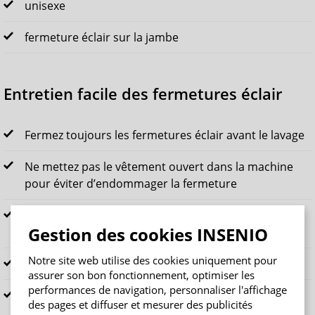
unisexe
fermeture éclair sur la jambe
Entretien facile des fermetures éclair
Fermez toujours les fermetures éclair avant le lavage
Ne mettez pas le vêtement ouvert dans la machine
pour éviter d’endommager la fermeture
Ouvrez et fermez la fermeture doucement, sans tirer
Gestion des cookies INSENIO
de côté
Notre site web utilise des cookies uniquement pour
Évitez de forcer lors de l’enfilage
assurer son bon fonctionnement, optimiser les
performances de navigation, personnaliser l'affichage
Protégez les fermetures en évitant la chaleur
des pages et diffuser et mesurer des publicités
excessive