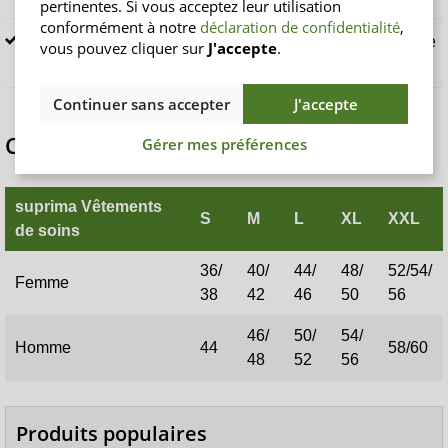
pertinentes. Si vous acceptez leur utilisation
conformément à notre
déclaration de confidentialité
,
Pensez à refermer le vêtement avant le séchage ou le
vous pouvez cliquer sur
J'accepte
.
repassage
Continuer sans accepter
J'accepte
Comparatif des tailles de suprima 4697
Gérer mes préférences
suprima Vêtements
S
M
L
XL
XXL
de soins
36/
40/
44/
48/
52/54/
Femme
38
42
46
50
56
46/
50/
54/
Homme
44
58/60
48
52
56
Produits populaires