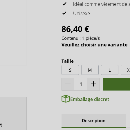
seguna
idéal comme vêtement de 
Unisexe
86,40 €
Contenu :
1 pièce/s
Veuillez choisir une variante
Taille
S
M
L
X
Emballage discret
Description
%