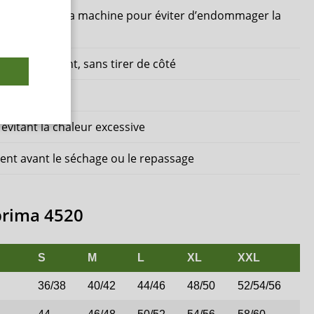
 ouvert dans la machine pour éviter d’endommager la
ure doucement, sans tirer de côté
filage
évitant la chaleur excessive
ent avant le séchage ou le repassage
uprima 4520
S
M
L
XL
XXL
36/38
40/42
44/46
48/50
52/54/56