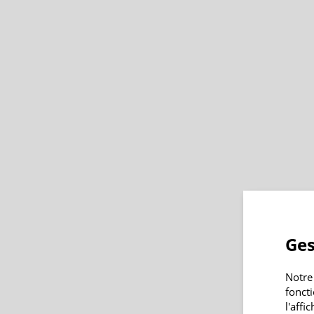
Ges
Notre
fonct
l'affi