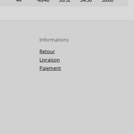
44
46/48
50/52
54/56
58/60
Informations
Retour
Livraison
Paiement