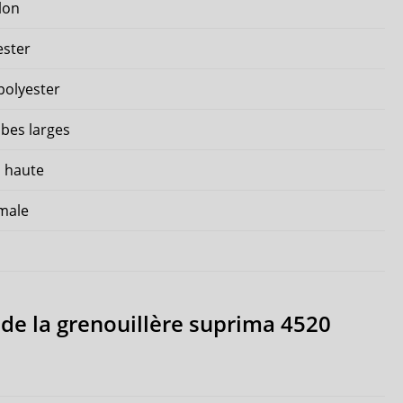
lon
ester
polyester
bes larges
s haute
rmale
 de la grenouillère suprima 4520