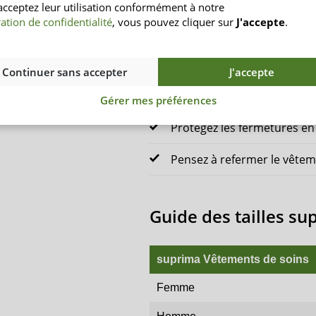
acceptez leur utilisation conformément à notre
Ne mettez pas le vêtement
ation de confidentialité
, vous pouvez cliquer sur
J'accepte
.
fermeture
Ouvrez et fermez la fermet
Continuer sans accepter
J'accepte
Évitez de forcer lors de l’en
Gérer mes préférences
Protégez les fermetures en 
Pensez à refermer le vêtem
Guide des tailles s
suprima Vêtements de soins
Femme