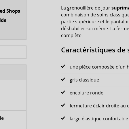
La grenouillère de jour
suprim
ted Shops
combinaison de soins classique
ide
partie supérieure et le pantalon 
déshabiller soi-même. La fermet
complète.
Caractéristiques de
une pièce composée d'un h
gris classique
encolure ronde
fermeture éclair droite au 
le
large élastique confortable à