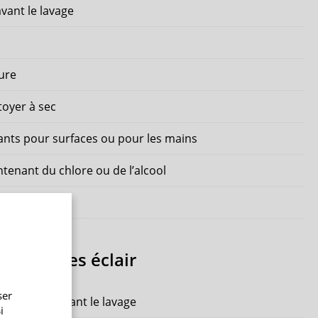
avant le lavage
ure
toyer à sec
tants pour surfaces ou pour les mains
ontenant du chlore ou de l’alcool
duit
 fermetures éclair
ser
res éclair avant le lavage
i