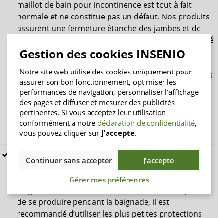
maillot de bain pour incontinence est tout à fait
normale et ne constitue pas un défaut. Nos produits
assurent une fermeture étanche des jambes et de
l’abdomen grâce à l’incorporation de slips de sécurité
Gestion des cookies INSENIO
avec des manchettes de jambes réglables à double
bord en silicone. Cependant, pour des raisons
Notre site web utilise des cookies uniquement pour
anatomiques, il est impossible d’empêcher de petites
assurer son bon fonctionnement, optimiser les
quantités d’eau de pénétrer dans le maillot de bain
performances de navigation, personnaliser l'affichage
dans le creux au niveau de la colonne lombaire. En
des pages et diffuser et mesurer des publicités
raison de la pression qui règne sous l’eau, l’eau peut
pertinentes. Si vous acceptez leur utilisation
pénétrer dans le maillot, mais aucun liquide ne
conformément à notre
déclaration de confidentialité
,
vous pouvez cliquer sur
J'accepte
.
s’échappera dans l’eau.
Dans tous les cas, il est recommandé de vider la
Continuer sans accepter
J'accepte
vessie ou les intestins avant le bain et, si possible, de
ne pas porter de doublure de maillot pendant la
Gérer mes préférences
baignade. Toutefois, si la défécation est susceptible
de se produire pendant la baignade, il est
recommandé d’utiliser les plus petites protections