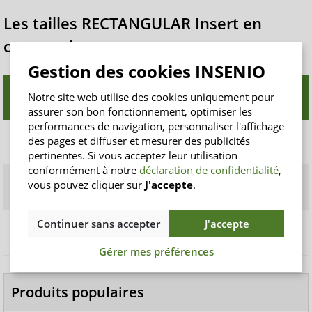
Les tailles RECTANGULAR Insert en
comparaison
Gestion des cookies INSENIO
Absorption ISO
Notre site web utilise des cookies uniquement pour
Format
Taille (cm)
(ml)
assurer son bon fonctionnement, optimiser les
performances de navigation, personnaliser l'affichage
Rectangular
des pages et diffuser et mesurer des publicités
36 x 11
490
Insert Mini
pertinentes. Si vous acceptez leur utilisation
conformément à notre
déclaration de confidentialité
,
Rectangular
vous pouvez cliquer sur
J'accepte
.
47 x 15
600
Insert Extra
Continuer sans accepter
J'accepte
Rectangular
60 x 15
1.050
Insert Maxi+
Gérer mes préférences
Produits populaires