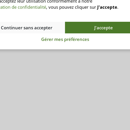
acceptez leur utilisation conformément à notre
INSENIO
ation de confidentialité
, vous pouvez cliquer sur
J'accepte
.
-nous ?
Conditions générales
Droit de rétractation
Continuer sans accepter
J'accepte
réquentes
Protection des données
illes
Mentions légales
Gérer mes préférences