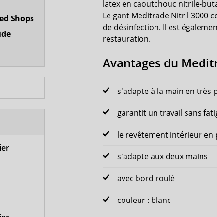
latex en caoutchouc nitrile-but
Le gant Meditrade Nitril 3000 
ted Shops
de désinfection. Il est égalemen
ide
restauration.
Avantages du Meditr
s'adapte à la main en très
garantit un travail sans fat
le revêtement intérieur en
ier
s'adapte aux deux mains
avec bord roulé
couleur : blanc
ier