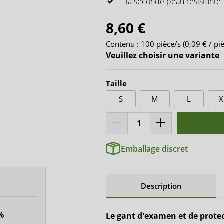
la seconde peau résistante
seguna
8,60 €
Contenu :
100 pièce/s
(0,09 € / pi
Veuillez choisir une variante
Taille
S
M
L
X
Emballage discret
Description
%
Le gant d'examen et de protec