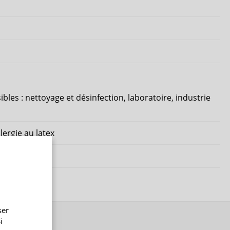
bles : nettoyage et désinfection, laboratoire, industrie
llergie au latex
ser
i