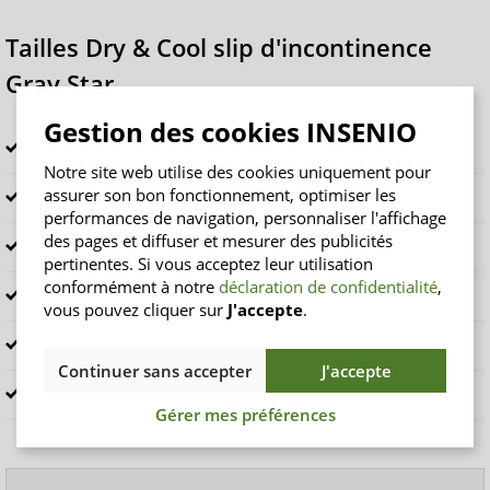
Tailles Dry & Cool slip d'incontinence
Gray Star
Gestion des cookies INSENIO
110-116 (5-6 ans)
Notre site web utilise des cookies uniquement pour
assurer son bon fonctionnement, optimiser les
122-128 (7-8 ans)
performances de navigation, personnaliser l'affichage
des pages et diffuser et mesurer des publicités
134-140 (9-10 ans)
pertinentes. Si vous acceptez leur utilisation
conformément à notre
déclaration de confidentialité
,
146-152 (11-12 ans)
vous pouvez cliquer sur
J'accepte
.
158-164 (13-14 ans)
Continuer sans accepter
J'accepte
170-176 (15-16 ans)
Gérer mes préférences