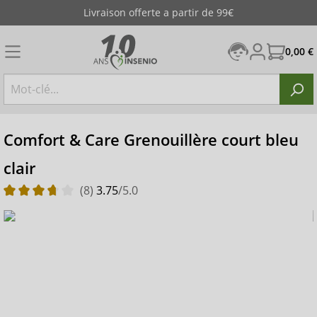
artir de 99€
Emballage dis
0,00 €
Comfort & Care Grenouillère court bleu
clair
(8)
3.75
/5.0