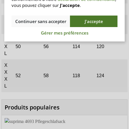
vous pouvez cliquer sur
J'accepte
.
L
44
50
110
104
Continuer sans accepter
J'accepte
X
46/48
54
112
112
L
Gérer mes préférences
X
X
50
56
114
120
L
X
X
52
58
118
124
X
L
Produits populaires