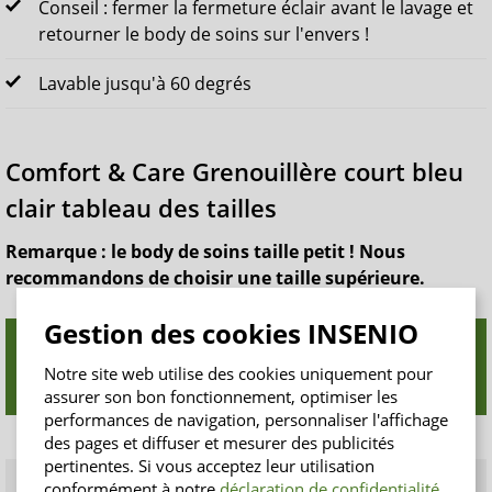
Conseil : fermer la fermeture éclair avant le lavage et
retourner le body de soins sur l'envers !
Lavable jusqu'à 60 degrés
Comfort & Care Grenouillère court bleu
clair tableau des tailles
Remarque : le body de soins taille petit ! Nous
recommandons de choisir une taille supérieure.
Gestion des cookies INSENIO
Ta
Taille
Tour de
Taille pour
Longue
ill
pour
hanches
Notre site web utilise des cookies uniquement pour
homme
ur (cm)
e
femme
(cm)
assurer son bon fonctionnement, optimiser les
performances de navigation, personnaliser l'affichage
S
38/40
46
104
96
des pages et diffuser et mesurer des publicités
pertinentes. Si vous acceptez leur utilisation
M
40/42
48
106
100
conformément à notre
déclaration de confidentialité
,